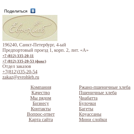
Поделиться
196240, Санкт-Петербург, 4-ый
Предпортовый проезд 1, корп. 2, лит. «А»
+7 (812) 335-20-11
+7 (812) 335-20-53 (факс)
Отдел заказов
+7(812)335-20-54
zakaz@evrohleb.ru
Компания
Ржано-пшеничные хлеба
Качество
Пшеничные хлеба
Мы рядом
Чиабатта
Бизнесу
Булочки
Контакты
Багеты
Вопрос-ответ
Круассаны
Карта сайта
Мини слойки