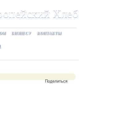
ропейский Хлеб
и слоеных изделий с 2005 года в России
ОМ
БИЗНЕСУ
КОНТАКТЫ
Д
Поделиться