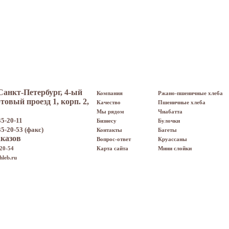
 Санкт-Петербург, 4-ый
Компания
Ржано-пшеничные хлеба
овый проезд 1, корп. 2,
Качество
Пшеничные хлеба
Мы рядом
Чиабатта
35-20-11
Бизнесу
Булочки
35-20-53 (факс)
Контакты
Багеты
аказов
Вопрос-ответ
Круассаны
20-54
Карта сайта
Мини слойки
leb.ru