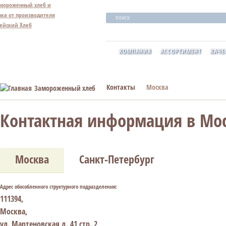
ПОИСК
Производст
КОМПАНИЯ
АССОРТИМЕНТ
КАЧЕ
Контакты
Москва
Замороженный хлеб
Контактная информация в Мо
Москва
Санкт-Петербург
Адрес обособленного структурного подразделения:
111394,
Москва,
ул. Мартеновская д. 41 стр. 2