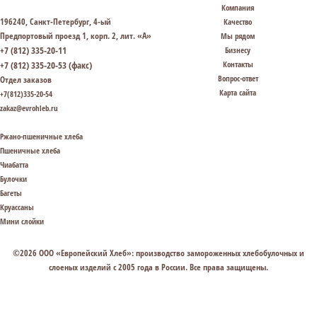
Компания
196240, Санкт-Петербург, 4-ый
Качество
Предпортовый проезд 1, корп. 2, лит. «А»
Мы рядом
+7 (812) 335-20-11
Бизнесу
+7 (812) 335-20-53 (факс)
Контакты
Вопрос-ответ
Отдел заказов
Карта сайта
+7(812)335-20-54
zakaz@evrohleb.ru
Ржано-пшеничные хлеба
Пшеничные хлеба
Чиабатта
Булочки
Багеты
Круассаны
Мини слойки
©2026 ООО «Европейский Хлеб»: производство замороженных хлебобулочных и
слоеных изделий с 2005 года в России. Все права защищены.
СВЯЗАТЬСЯ С НАМИ