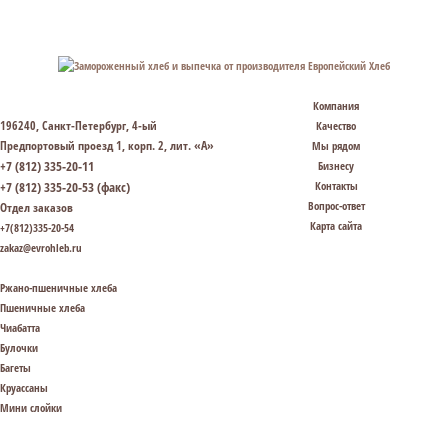
Компания
196240, Санкт-Петербург, 4-ый
Качество
Предпортовый проезд 1, корп. 2, лит. «А»
Мы рядом
+7 (812) 335-20-11
Бизнесу
+7 (812) 335-20-53 (факс)
Контакты
Вопрос-ответ
Отдел заказов
Карта сайта
+7(812)335-20-54
zakaz@evrohleb.ru
Ржано-пшеничные хлеба
Пшеничные хлеба
Чиабатта
Булочки
Багеты
Круассаны
Мини слойки