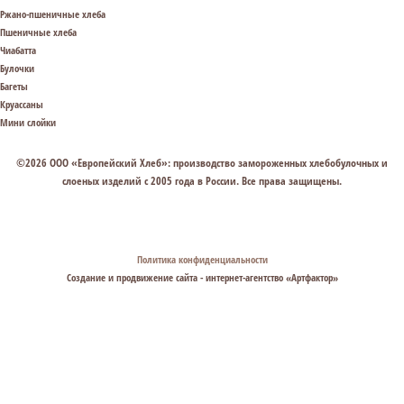
Ржано-пшеничные хлеба
Пшеничные хлеба
Чиабатта
Булочки
Багеты
Круассаны
Мини слойки
©2026 ООО «Европейский Хлеб»: производство замороженных хлебобулочных и
слоеных изделий с 2005 года в России. Все права защищены.
СВЯЗАТЬСЯ С НАМИ
Политика конфиденциальности
Создание и продвижение сайта - интернет-агентство «
Артфактор
»