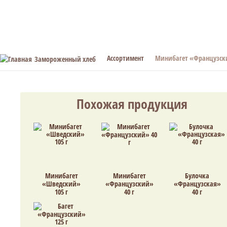
Ассортимент
Минибагет «Французски
Замороженный хлеб
Похожая продукция
Минибагет
Минибагет
Булочка
«Шведский»
«Французский»
«Французская»
105 г
40 г
40 г