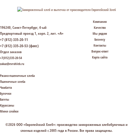
Компания
196240, Санкт-Петербург, 4-ый
Качество
Предпортовый проезд 1, корп. 2, лит. «А»
Мы рядом
+7 (812) 335-20-11
Бизнесу
+7 (812) 335-20-53 (факс)
Контакты
Вопрос-ответ
Отдел заказов
Карта сайта
+7(812)335-20-54
zakaz@evrohleb.ru
Ржано-пшеничные хлеба
Пшеничные хлеба
Чиабатта
Булочки
Багеты
Круассаны
Мини слойки
©2026 ООО «Европейский Хлеб»: производство замороженных хлебобулочных и
слоеных изделий с 2005 года в России. Все права защищены.