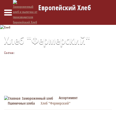
Европейский Хлеб
Хлеб "Фермерский"
Состав:
Мука пшеничная хлебопекарная 1/с, вода, сахар, маргарин,
дрожжи хлебопекарные, соль, мука ржаная хлебопекарная.
Ассортимент
Замороженный хлеб
Пшеничные хлеба
Хлеб "Фермерский"