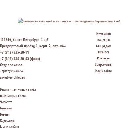
Компания
196240, Санкт-Петербург, 4-ый
Качество
Предпортовый проезд 1, корп. 2, лит. «А»
Мы рядом
+7 (812) 335-20-11
Бизнесу
+7 (812) 335-20-53 (факс)
Контакты
Вопрос-ответ
Отдел заказов
Карта сайта
+7(812)335-20-54
zakaz@evrohleb.ru
Ржано-пшеничные хлеба
Пшеничные хлеба
Чиабатта
Булочки
Багеты
Круассаны
Мини слойки